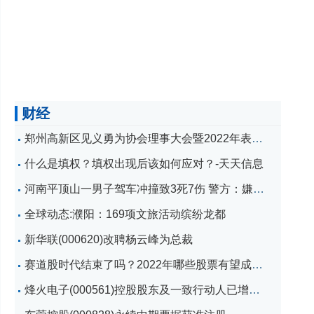
财经
郑州高新区见义勇为协会理事大会暨2022年表彰总结会召开 世界要闻
什么是填权？填权出现后该如何应对？-天天信息
河南平顶山一男子驾车冲撞致3死7伤 警方：嫌疑人已被抓获
全球动态:濮阳：169项文旅活动缤纷龙都
新华联(000620)改聘杨云峰为总裁
赛道股时代结束了吗？2022年哪些股票有望成为“黑马”？
烽火电子(000561)控股股东及一致行动人已增持582.67万股