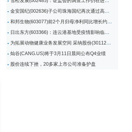
雪松发展(002485)：证监会的调查工作仍在进行中
金安国纪(002636)子公司珠海国纪再次通过高新技术企业认定
和邦生物(603077)前2个月归母净利同比增长约500%至6.5亿元
日出东方(603366)：连云港基地受疫情影响临时停产
为拓展动物健康业务发展空间 采纳股份(301122)拟投设兽
灿谷(CANG.US)将于3月11日晨间公布Q4业绩
股价连续下挫，20多家上市公司准备护盘