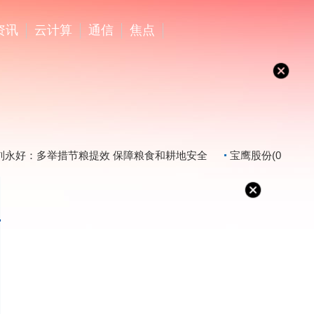
资讯
云计算
通信
焦点
永好：多举措节粮提效 保障粮食和耕地安全
宝鹰股份(00204