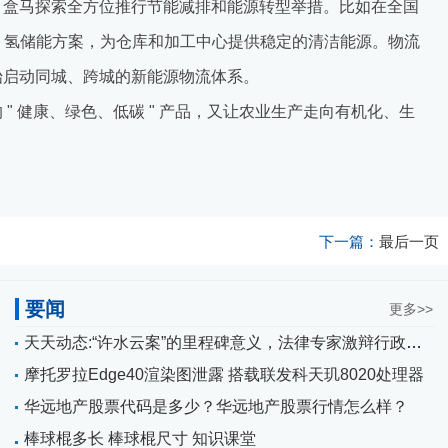
，盒马探索全方位推行节能减排和能源转型举措。比如在全国
+ 氢储能方案，为仓库和加工中心提供稳定的清洁能源。物流
始启动同城、跨城的新能源物流体系。
" 健康、绿色、低碳 " 产品，又让农业生产走向有机化、生
下一篇：
最后一页
要闻
更多>>
天天动态:“许水云案”的里程碑意义，法律专家激辩行政赔偿司法现状与困境
摩托罗拉Edge40渲染图泄露 搭载联发科天玑8020处理器
华远地产股票代码是多少？华远地产股票行情怎么样？
棒球棍多长 棒球棍尺寸 知识课堂