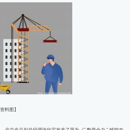
资料图】
大会上，北京盒马副总经理张欣宇发表了题为《" 数商合力 " 赋能农